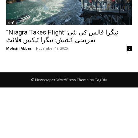
کھیل
“Niagra Takes Flight”:نیگرا فالس کی نئی
تفریحی کشش: نیگرا ٹیکس فلائٹ
Mohsin Abbas
-
November 19, 2025
0
© Newspaper WordPress Theme by TagDiv