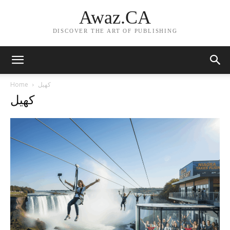
Awaz.CA
DISCOVER THE ART OF PUBLISHING
Home
کھیل
کھیل