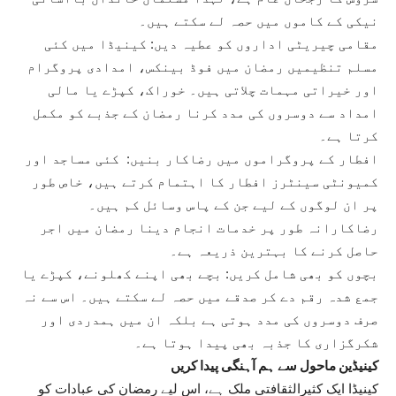
نیکی کے کاموں میں حصہ لے سکتے ہیں۔
مقامی چیریٹی اداروں کو عطیہ دیں: کینیڈا میں کئی
مسلم تنظیمیں رمضان میں فوڈ بینکس، امدادی پروگرام
اور خیراتی مہمات چلاتی ہیں۔ خوراک، کپڑے یا مالی
امداد سے دوسروں کی مدد کرنا رمضان کے جذبے کو مکمل
کرتا ہے۔
افطار کے پروگراموں میں رضاکار بنیں: کئی مساجد اور
کمیونٹی سینٹرز افطار کا اہتمام کرتے ہیں، خاص طور
پر ان لوگوں کے لیے جن کے پاس وسائل کم ہیں۔
رضاکارانہ طور پر خدمات انجام دینا رمضان میں اجر
حاصل کرنے کا بہترین ذریعہ ہے۔
بچوں کو بھی شامل کریں: بچے بھی اپنے کھلونے، کپڑے یا
جمع شدہ رقم دے کر صدقے میں حصہ لے سکتے ہیں۔ اس سے نہ
صرف دوسروں کی مدد ہوتی ہے بلکہ ان میں ہمدردی اور
شکرگزاری کا جذبہ بھی پیدا ہوتا ہے۔
کینیڈین ماحول سے ہم آہنگی پیدا کریں
کینیڈا ایک کثیرالثقافتی ملک ہے، اس لیے رمضان کی عبادات کو