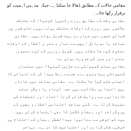
مقامی حالات کے مطابق ڈھالا جا سکتا ہے جبکہ مذہبی اہمیت کو
برقرار رکھا جائے۔
مقامی وقت کے مطابق روزے رکھیں: کینیڈا کے مختلف
علاقوں میں روزے کے اوقات مختلف ہوتے ہیں، خاص طور پر
شمالی حصوں میں جہاں دن بہت طویل ہوتے ہیں۔ مقامی
مساجد یا موبائل ایپس سے نماز و سحر و افطار کے اوقات
معلوم کیے جا سکتے ہیں۔ طویل روزوں کے لیے منصوبہ
بندی اور صبر کی ضرورت ہوتی ہے۔
مقامی مسلم کمیونٹی سے جڑیں: کینیڈا میں مسلمان
کمیونٹی بہت وسیع ہے، جس سے ربط پیدا کر کے تنہائی کا
احساس ختم کیا جا سکتا ہے۔ مقامی مساجد میں جانا،
بین المذاہب مکالمے میں حصہ لینا، یا دیگر مسلم
خاندانوں سے روابط قائم کرنا اتحاد اور تعلقات کو
مضبوط کرتا ہے۔ کئی مساجد اجتماعی افطار، بچوں کے
پروگرام، اور رمضان کلاسز کا بھی اہتمام کرتی ہیں۔
عید کو خوشی سے منائیں: عیدالفطر رمضان کے اختتام پر
خوشی، شکرگزاری اور اجتماعیت کا دن ہے۔ مہاجر