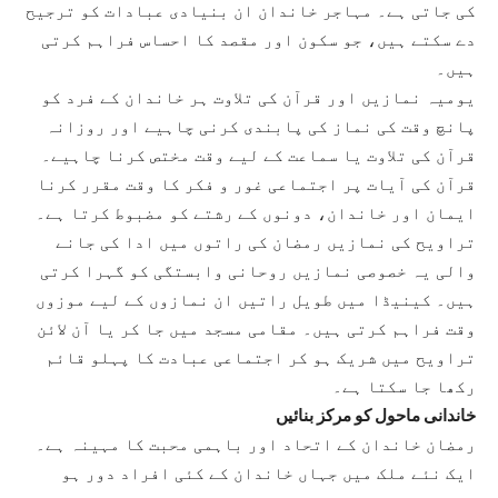
کی جاتی ہے۔ مہاجر خاندان ان بنیادی عبادات کو ترجیح
دے سکتے ہیں، جو سکون اور مقصد کا احساس فراہم کرتی
ہیں۔
یومیہ نمازیں اور قرآن کی تلاوت ہر خاندان کے فرد کو
پانچ وقت کی نماز کی پابندی کرنی چاہیے اور روزانہ
قرآن کی تلاوت یا سماعت کے لیے وقت مختص کرنا چاہیے۔
قرآن کی آیات پر اجتماعی غور و فکر کا وقت مقرر کرنا
ایمان اور خاندان، دونوں کے رشتے کو مضبوط کرتا ہے۔
تراویح کی نمازیں رمضان کی راتوں میں ادا کی جانے
والی یہ خصوصی نمازیں روحانی وابستگی کو گہرا کرتی
ہیں۔ کینیڈا میں طویل راتیں ان نمازوں کے لیے موزوں
وقت فراہم کرتی ہیں۔ مقامی مسجد میں جا کر یا آن لائن
تراویح میں شریک ہو کر اجتماعی عبادت کا پہلو قائم
رکھا جا سکتا ہے۔
خاندانی ماحول کو مرکز بنائیں
رمضان خاندان کے اتحاد اور باہمی محبت کا مہینہ ہے۔
ایک نئے ملک میں جہاں خاندان کے کئی افراد دور ہو