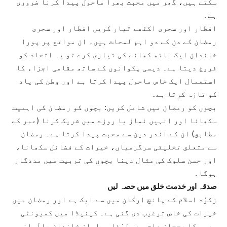
سکتے ہیں، گھر میں محبت بھرا ماحول پیدا کرنا ضروری
ہے۔
افطار اور سحری اکٹھے تیار کریں افطار اور سحری
رمضان کے دن کے دو اہم لمحات ہیں۔ ان مواقع پر پورا
خاندان ایک ساتھ کھانے کی تیاری کرے تو یہ اتحاد کو
فروغ دیتا ہے۔ دیسی پکوانوں کے ساتھ مقامی اجزاء کا
استعمال ایک خاص ماحول پیدا کرتا ہے اور وطن کی یاد
کو تازہ کرتا ہے۔
بچوں کو رمضان میں شامل کریں: بچوں کو رمضان کی اہمیت
سکھانا اور انہیں نماز یا روزے میں شریک کرنا (عمر کے
مطابق) ان کے اندر دین سے محبت پیدا کرتا ہے۔ رمضان
سے متعلق تخلیقی سرگرمیاں، خیرات کے فضائل سکھانا،
اور حسن سلوک کی مثال دینا بچوں کی تربیت میں مددگار
ہوگا۔
صدقہ اور خدمت خلق میں حصہ لیں
زکوٰۃ اسلام کے پانچ ارکان میں سے ایک ہے اور رمضان میں
خیرات کی خاص ترغیب دی گئی ہے۔ کینیڈا میں کمیونٹی
سروس کا رجحان عام ہے، لہٰذا مسلمان خاندان باآسانی