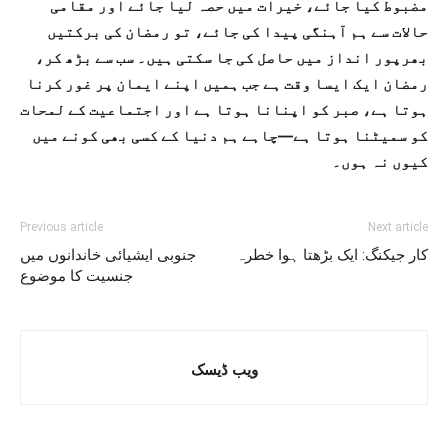
مضبوط کیا جائے، خیرات میں حصہ لیا جائے اور مقامی
حالات سے ہم آہنگی پیدا کی جائے، تو رمضان کی برکتیں
بھرپور انداز میں حاصل کی جا سکتی ہیں۔ سب سے بڑھ کر،
رمضان ایک ایسا وقت ہے جب ہمیں اپنے ایمان پر غور کرنا
ہوتا ہے، صبر کو اپنانا ہوتا ہے اور اجتماعیت کے لمحات
کو سمیٹنا ہوتا ہے—چاہے ہم دنیا کے کسی بھی کونے میں
کیوں نہ ہوں۔
Previous article
Next article
کار جیکنگ: ایک بڑھتا ہوا خطرہ
جنوبی ایشیائی خاندانوں میں
جنسیت کا موضوع
ویب ڈیسک