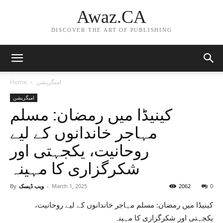
Awaz.CA
DISCOVER THE ART OF PUBLISHING
امیگریشن
Home
امیگریشن
کینیڈا میں رمضان: مسلم
مہاجر خاندانوں کے لیے
روحانیت، یکجہتی اور
شکرگزاری کا مہینہ
0
2062
March 1, 2025
-
ویب ڈیسک
By
کینیڈا میں رمضان: مسلم مہاجر خاندانوں کے لیے روحانیت،
یکجہتی اور شکرگزاری کا مہینہ