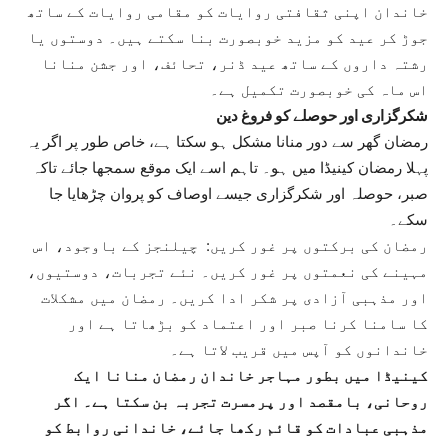
خاندان اپنی ثقافتی روایات کو مقامی روایات کے ساتھ
جوڑ کر عید کو مزید خوبصورت بنا سکتے ہیں۔ دوستوں یا
رشتہ داروں کے ساتھ عید ڈنر، تحائف، اور جشن منانا
اس ماہ کی خوبصورت تکمیل ہے۔
شکرگزاری اور حوصلے کو فروغ دین
رمضان گھر سے دور منانا مشکل ہو سکتا ہے، خاص طور پر اگر یہ
پہلا رمضان کینیڈا میں ہو۔ تاہم اسے ایک موقع سمجھا جائے تاکہ
صبر، حوصلہ اور شکرگزاری جیسے اوصاف کو پروان چڑھایا جا
سکے۔
رمضان کی برکتوں پر غور کریں: چیلنجز کے باوجود، اس
مہینے کی نعمتوں پر غور کریں۔ نئے تجربات، دوستیوں،
اور مذہبی آزادی پر شکر ادا کریں۔ رمضان میں مشکلات
کا سامنا کرنا صبر اور اعتماد کو بڑھاتا ہے اور
خاندانوں کو آپس میں قریب لاتا ہے۔
کینیڈا میں بطور مہاجر خاندان رمضان منانا ایک
روحانی، بامقصد اور پرمسرت تجربہ بن سکتا ہے۔ اگر
مذہبی عبادات کو قائم رکھا جائے، خاندانی روابط کو